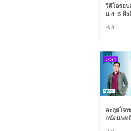
วิดีโอรอ
ม.4-6 ฝั่ง
3
Expert
ตะลุยโจท
ถนัดเเพทย