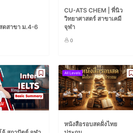
CU-ATS CHEM | พี่นิว
วิทยาศาสตร์ สาขาเคมี
์สดสาขา ม.4-6
จุฬา
0
All Levels
หนังสือรอบสดฝั่งไทย
่โจ้ สถาปัตย์ จุฬา
ประถม