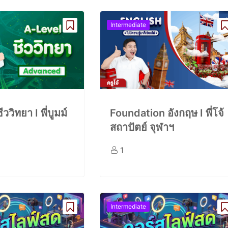
Intermediate
ววิทยา I พี่บูมม์
Foundation อังกฤษ I พี่โจ้
สถาปัตย์ จุฬาฯ
1
Intermediate