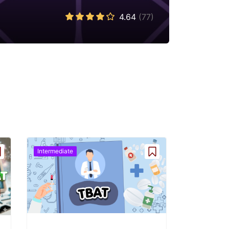
4.64
(77)
Intermediate