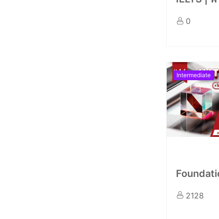
0
Intermediate
Foundatio
2128