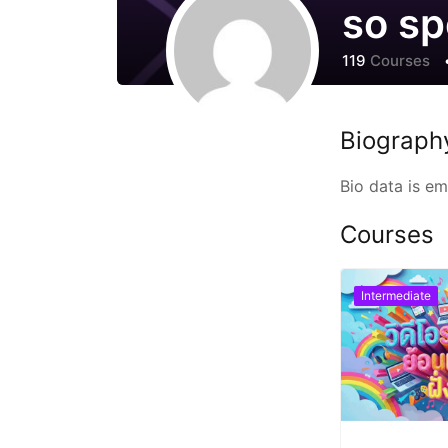
so sp
119
Courses
Biograph
Bio data is e
Courses
Intermediate