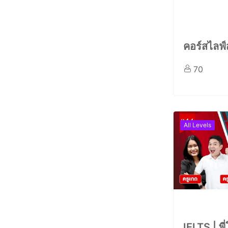
คอร์สไลฟ
70
All Levels
IELTS | พี