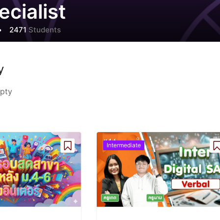
ecialist
•
2471
Students
y
mpty
Intermediate