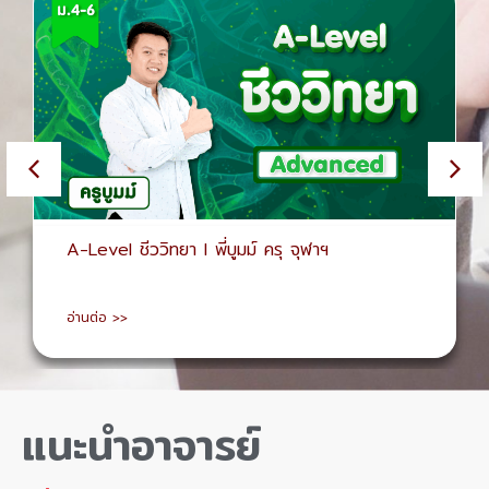
A-Level ชีววิทยา I พี่บูมม์ ครุ จุฬาฯ
อ่านต่อ >>
แนะนำอาจารย์