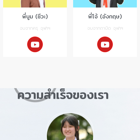
พี่บูม (ชีวะ)
พี่โจ้ (อังกฤษ)
จบจากครุ จุฬาฯ
จบจากถาปัด จุฬาฯ
ความสำเร็จของเรา