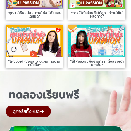
"คุณแม่เรียนน้อย ถามโค้ช โค้ชตอบ
"การมีโค้ชส่วนตัวให้ลูก เค้าจะได้ไม่
ได้หมด"
หลงทาง"
"โค้ชช่วยให้ข้อมูล วางแผนการอ่าน
"พี่โค้ชช่วยปูพื้นฐานที่รร. ถึงสอบเข้า
หนังสือ"
มหาลัย"
ทดลองเรียนฟรี
ดูคอร์สทั้งหมด