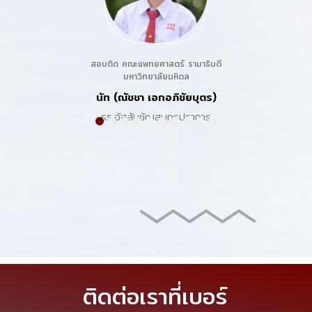
สอบติด คณะแพทยศาสตร์ รามาธิบดี
มหาวิทยาลัยมหิดล
นัท (ณัชชา เอกอภิชัยบุตร)
รร.อัสสัมชัญสมุทรปราการ
1
2
3
4
5
6
7
8
9
10
ติดต่อเราที่เบอร์