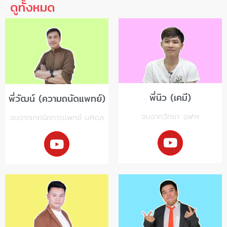
ดูทั้งหมด
พี่นิว (เคมี)
พี่วัฒน์ (ความถนัดแพทย์)
จบจากวิทยา จุฬาฯ
จบจากเทคนิคการแพทย์ มหิดล