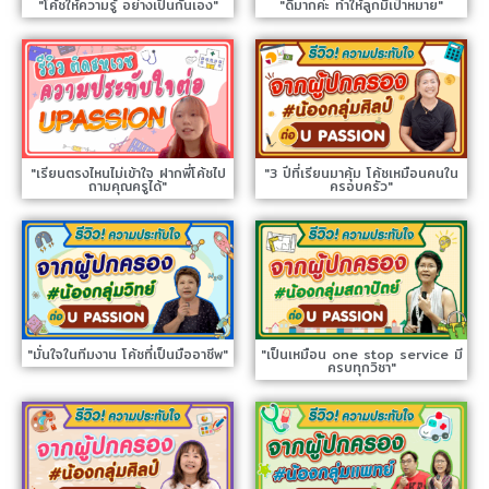
"โค้ชให้ความรู้ อย่างเป็นกันเอง"
"ดีมากค่ะ ทำให้ลูกมีเป้าหมาย"
"เรียนตรงไหนไม่เข้าใจ ฝากพี่โค้ชไป
"3 ปีที่เรียนมาคุ้ม โค้ชเหมือนคนใน
ถามคุณครูได้"
ครอบครัว"
"มั่นใจในทีมงาน โค้ชที่เป็นมืออาชีพ"
"เป็นเหมือน one stop service มี
ครบทุกวิชา"