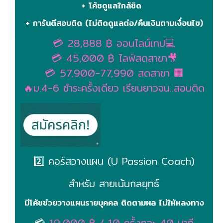
+ โค้ชดูแลใกล้ชิด
+ การันตีสอบติด (ไม่ติดดูแลต่อ/คืนเงินตามเงื่อนไข)
💳 28,888 ฿ ออนไลน์เทป💻
💳 45,000 ฿ ไลฟ์สดสาขา🎥
💳 57,900-77,990 สดสาขา 🏢
🔥ม.4-6 ชำระครั้งเดียว เรียนยาวจน..สอบติด
2️⃣ คอร์สวางแผน (U Passion Coach)
สำหรับ สายเน้นกลยุทธ์
มีโค้ชช่วยวางแผนรายบุคคล ติดตามผล ไม่ให้หลงทาง
💳
19,000 ฿ / 10 ครั้งๆละ 40 นาที