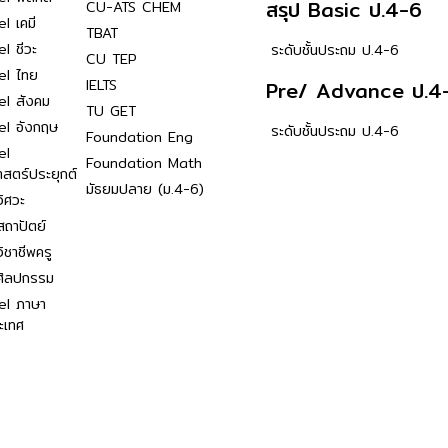
สรุป Basic ป.4-6
CU-ATS CHEM
l เคมี
TBAT
l ชีวะ
ระดับชั้นประถม ป.4-6
CU TEP
el ไทย
IELTS
Pre/ Advance ป.4
el สังคม
TU GET
el อังกฤษ
ระดับชั้นประถม ป.4-6
Foundation Eng
el
Foundation Math
าสตร์ประยุกต์
มัธยมปลาย (ม.4-6)
ิศวะ
ถาปัตย์
ิชาชีพครู
ศิลปกรรม
el ภาษา
ะเทศ