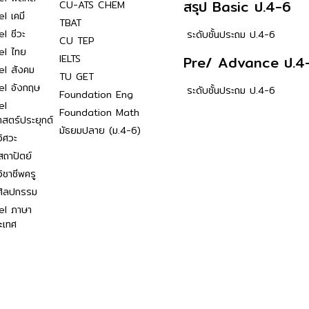
สรุป Basic ป.4-6
CU-ATS CHEM
l เคมี
TBAT
l ชีวะ
ระดับชั้นประถม ป.4-6
CU TEP
el ไทย
IELTS
Pre/ Advance ป.4
el สังคม
TU GET
el อังกฤษ
ระดับชั้นประถม ป.4-6
Foundation Eng
el
Foundation Math
าสตร์ประยุกต์
มัธยมปลาย (ม.4-6)
ิศวะ
ถาปัตย์
ิชาชีพครู
ศิลปกรรม
el ภาษา
ะเทศ