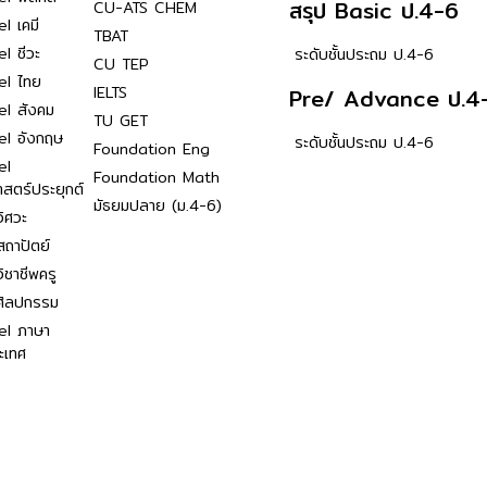
สรุป Basic ป.4-6
CU-ATS CHEM
l เคมี
TBAT
l ชีวะ
ระดับชั้นประถม ป.4-6
CU TEP
el ไทย
IELTS
Pre/ Advance ป.4
el สังคม
TU GET
el อังกฤษ
ระดับชั้นประถม ป.4-6
Foundation Eng
el
Foundation Math
าสตร์ประยุกต์
มัธยมปลาย (ม.4-6)
ิศวะ
ถาปัตย์
ิชาชีพครู
ศิลปกรรม
el ภาษา
ะเทศ