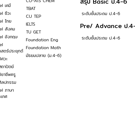
สรุป Basic ป.4-6
CU-ATS CHEM
l เคมี
TBAT
l ชีวะ
ระดับชั้นประถม ป.4-6
CU TEP
el ไทย
IELTS
Pre/ Advance ป.4
el สังคม
TU GET
el อังกฤษ
ระดับชั้นประถม ป.4-6
Foundation Eng
el
Foundation Math
าสตร์ประยุกต์
มัธยมปลาย (ม.4-6)
ิศวะ
ถาปัตย์
ิชาชีพครู
ศิลปกรรม
el ภาษา
ะเทศ