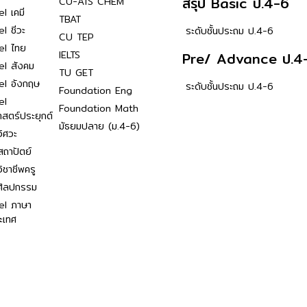
สรุป Basic ป.4-6
CU-ATS CHEM
l เคมี
TBAT
l ชีวะ
ระดับชั้นประถม ป.4-6
CU TEP
el ไทย
IELTS
Pre/ Advance ป.4
el สังคม
TU GET
el อังกฤษ
ระดับชั้นประถม ป.4-6
Foundation Eng
el
Foundation Math
าสตร์ประยุกต์
มัธยมปลาย (ม.4-6)
ิศวะ
ถาปัตย์
ิชาชีพครู
ศิลปกรรม
el ภาษา
ะเทศ