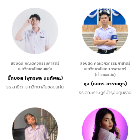
สอบติด คณะวิศวกรรมศาสตร์
สอบติด คณะวิศวกรรมศาสาตร์
มหาวิทยาลัยขอนแก่น
มหาวิทยาลัยเกษตรศาสตร์
(กำแพงแสน)
บิ๊กบอส (พุทธพล นนท์พละ)
คุง (ธนกร ชวรางกูร)
รร.สาธิต มหาวิทยาลัยขอนแก่น
รร.คณะราษฎร์บำรุงปทุมธานี