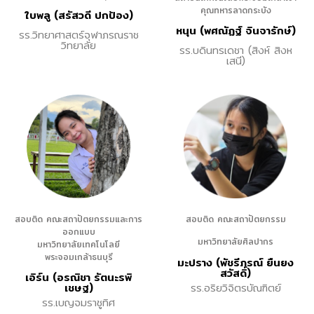
คุณทหารลาดกระบัง
ใบพลู (สรัสวดี ปกป้อง)
หนุน (พศณัฏฐ์ จินจารักษ์)
รร.วิทยาศาสตร์จุฬาภรณราช
วิทยาลัย
รร.บดินทรเดชา (สิงห์ สิงห
เสนี)
สอบติด คณะสถาปัตยกรรมและการ
สอบติด คณะสถาปัตยกรรม
ออกแบบ
มหาวิทยาลัยศิลปากร
มหาวิทยาลัยเทคโนโลยี
พระจอมเกล้าธนบุรี
มะปราง (พัชรีภรณ์ ยืนยง
สวัสดิ์)
เอิร์น (อรณิชา รัตนะรพิ
รร.อริยวิจิตรบัณฑิตย์
เชษฐ)
รร.เบญจมราชูทิศ