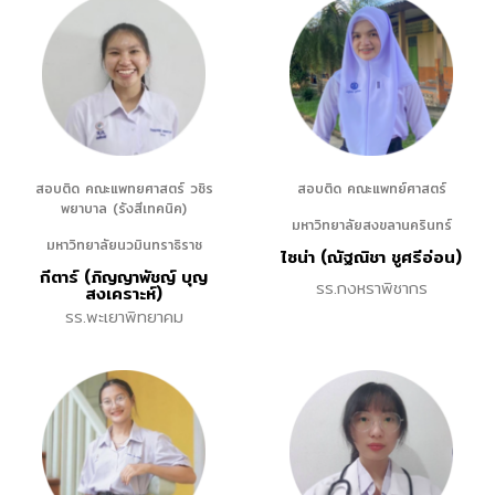
สอบติด คณะแพทยศาสตร์ วชิร
สอบติด คณะแพทย์ศาสตร์
พยาบาล (รังสีเทคนิค)
มหาวิทยาลัยสงขลานครินทร์
มหาวิทยาลัยนวมินทราธิราช
ไซน่า (ณัฐณิชา ชูศรีอ่อน)
กีตาร์ (ภิญญาพัชญ์ บุญ
รร.กงหราพิชากร
สงเคราะห์)
รร.พะเยาพิทยาคม