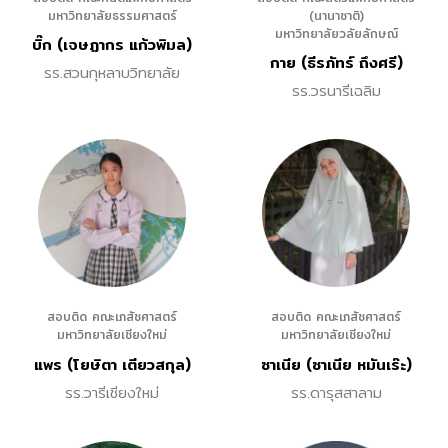
มหาวิทยาลัยธรรมศาสตร์
(นานาชาติ)
มหาวิทยาลัยวลัยลักษณ์
บิ๊ก (เจษฏากร แก้วพิมล)
กาย (ธีรภัทร์ ถึงศรี)
รร.สวนกุหลาบวิทยาลัย
รร.วรนารีเฉลิม
สอบติด คณะเภสัชศาสตร์
สอบติด คณะเภสัชศาสตร์
มหาวิทยาลัยเชียงใหม่
มหาวิทยาลัยเชียงใหม่
แพร (โยษิตา เตียวสกุล)
ซาเนีย (ซาเนีย หมันเร๊ะ)
รร.วารีเชียงใหม่
รร.ดารุสสาลาม