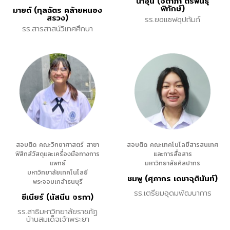
น้ำอุ่น (จิดาภา ตรีพันธุ
พิทักษ์)
มายด์ (กุลฉัตร คล้ายหนอง
สรวง)
รร.ยอแซฟอุปถัมภ์
รร.สารสาสน์วิเทศศึกษา
สอบติด คณะวิทยาศาสตร์ สาขา
สอบติด คณะเทคโนโลยีสารสนเทศ
ฟิสิกส์วัสดุและเครื่องมือทางการ
และการสื่อสาร
แพทย์
มหาวิทยาลัยศิลปากร
มหาวิทยาลัยเทคโนโลยี
ชมพู (ศุภากร เดชาจุตินันท์)
พระจอมเกล้าธนบุรี
รร.เตรียมอุดมพัฒนาการ
ซีเนียร์ (นัสนีน จรกา)
รร.สาธิมหาวิทยาลัยราชภัฏ
บ้านสมเด็จเจ้าพระยา