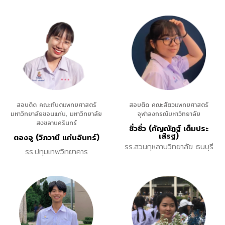
สอบติด คณะทันตแพทยศาสตร์
สอบติด คณะสัตวแพทยศาสตร์
มหาวิทยาลัยขอนแก่น, มหาวิทยาลัย
จุฬาลงกรณ์มหาวิทยาลัย
สงขลานครินทร์
ซิ่วซิ่ว (กัญณัฏฐ์ เต็มประ
เสิรฐ)
ตองอู (วิภวานี แก่นอินทร์)
รร.สวนกุหลาบวิทยาลัย ธนบุรี
รร.ปทุมเทพวิทยาคาร