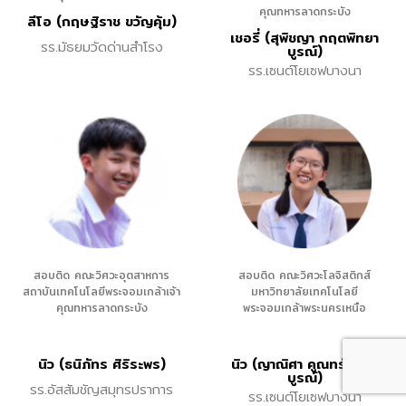
คุณทหารลาดกระบัง
ลีโอ (กฤษฐิราช ขวัญคุ้ม)
เชอรี่ (สุพิชญา กฤตพิทยา
รร.มัธยมวัดด่านสำโรง
บูรณ์)
รร.เซนต์โยเซฟบางนา
สอบติด คณะวิศวะอุตสาหการ
สอบติด คณะวิศวะโลจิสติกส์
สถาบันเทคโนโลยีพระจอมเกล้าเจ้า
มหาวิทยาลัยเทคโนโลยี
คุณทหารลาดกระบัง
พระจอมเกล้าพระนครเหนือ
นิว (ธนิภัทร ศิริระพร)
นิว (ญาณิศา คูณทรัพย์ไพ
บูรณ์)
รร.อัสสัมชัญสมุทรปราการ
รร.เซนต์โยเซฟบางนา