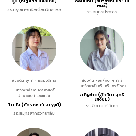
บูม (ณัฐสิทธิ์ แสงไชย)
อ้อมแอ้ม (ธนวรรณ ประนม
พนธ์)
รร.กรุงเทพคริสเตียนวิทยาลัย
รร.สมุทรปราการ
สอบติด อุตสาหกรรมบริการ
สอบติด คณะศึกษาศาสตร์
มหาวิทยาลัยศรีนครินทรวิโรฒ
มหาวิทยาลัยเกษตรศาสตร์
ขวัญข้าว (อัจจิมา สุทธิ
วิทยาเขตกำแพงแสน
เสงี่ยม)
ข้าวตัง (ภัทราภรณ์ จารุภูมิ)
รร.ศึกษานารีวิทยา
รร.สมุทรสาครวิทยาลัย