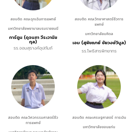
สอบติด คณะฉุกเฉินการแพทย์
สอบติด คณะวิทยาศาสตร์ชีวการ
แพทย์
มหาวิทยาลัยพยาบาลบรมราชชนนี
มหาวิทยาลัยมหิดล
การ์ตูน (ดุจนภา วีระวานิช
กุล)
เอม (สุพิชฌาย์ ชัยวงษ์วิบูล)
รร.จอมสุรางค์อุปถัมภ์
รร.โพธิสารพิทยากร
สอบติด คณะวิศวกรรมศาสตร์ชีว
สอบติด คณะเศรษฐศาสตร์ การเงิน
การแพทย์
มหาวิทยาลัยขอนแก่น