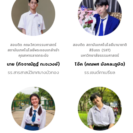
สอบติด คณะวิศวกรรมศาสตร์
สอบติด สถาบันเทคโนโลยีนานาชาติ
สถาบันเทคโนโลยีพระจอมเกล้าเจ้า
สิรินธร (SIIT)
คุณทหารลาดกระบัง
มหาวิทยาลัยธรรมศาสตร์
นาย (กิจจาณัฎฐ์ กะจะวงษ์)
โอ๊ค (คณพศ มังคละภูษิต)
รร.สารสาสน์วิเทศบางบัวทอง
รร.เซนต์คาเบรียล