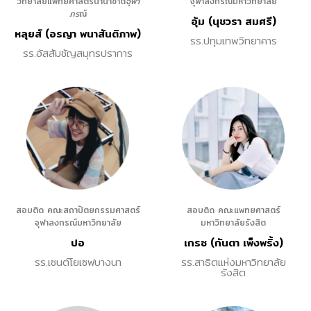
วิทยาลัยแพทยศาสตร์นานาชาติ
จุฬา
จุฬาลงกรณ์มหาวิทยาลัย
ภร
ณ์
อุ้ม (นุชวรา สมศรี)
หลุยส์ (อรญา พนาสันติภาพ)
รร.ปทุมเทพวิทยาคาร
รร.อัสสัมชัญสมุทรปราการ
สอบติด คณะสถาปัตยกรรมศาสตร์
สอบติด คณะแพทยศาสตร์
จุฬาลงกรณ์มหาวิทยาลัย
มหาวิทยาลัยรังสิต
ปอ
เกรซ (กันตา เพ็งพริ้ง)
รร.เซนต์โยเซฟบางนา
รร.สาธิตแห่งมหาวิทยาลัย
รังสิต