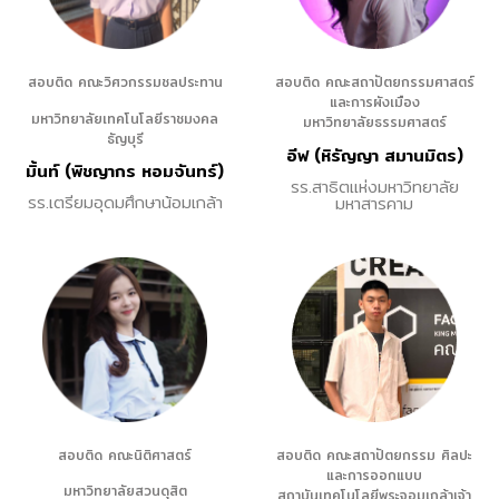
สอบติด คณะวิศวกรรมชลประทาน
สอบติด คณะสถาปัตยกรรมศาสตร์
และการผังเมือง
มหาวิทยาลัยเทคโนโลยีราชมงคล
มหาวิทยาลัยธรรมศาสตร์
ธัญบุรี
อีฟ (หิรัญญา สมานมิตร)
มิ้นท์ (พิชญากร หอมจันทร์)
รร.สาธิตแห่งมหาวิทยาลัย
รร.เตรียมอุดมศึกษาน้อมเกล้า
มหาสารคาม
สอบติด คณะนิติศาสตร์
สอบติด คณะสถาปัตยกรรม ศิลปะ
และการออกแบบ
มหาวิทยาลัยสวนดุสิต
สถาบันเทคโนโลยีพระจอมเกล้าเจ้า