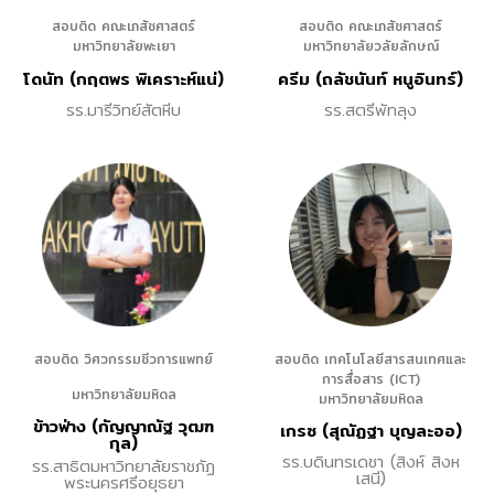
สอบติด คณะเภสัชศาสตร์
สอบติด คณะเภสัชศาสตร์
มหาวิทยาลัยพะเยา
มหาวิทยาลัยวลัยลักษณ์
โดนัท (กฤตพร พิเคราะห์แน่)
ครีม (ถลัชนันท์ หนูอินทร์)
รร.มารีวิทย์สัตหีบ
รร.สตรีพัทลุง
สอบติด วิศวกรรมชีวการแพทย์
สอบติด เทคโนโลยีสารสนเทศและ
การสื่อสาร (ICT)
มหาวิทยาลัยมหิดล
มหาวิทยาลัยมหิดล
ข้าวฟ่าง (กัญญาณัฐ วุฒฑ
เกรซ (สุณัฏฐา บุญละออ)
กุล)
รร.บดินทรเดชา (สิงห์ สิงห
รร.สาธิตมหาวิทยาลัยราชภัฏ
เสนี)
พระนครศรีอยุธยา