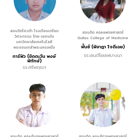
สอบติดโควต้า โรงเรียนเตรียม
สอบติด คณะแพทยศาสตร์
วิศวะกรรม ไทย-เยอรมัน
Gullas College of Medicine
มหาวิทยาลัยเทคโนโลยี
พั้นซ์ (พิชาฎา ใจดีเฉย)
พระจอมเกล้าพระนครเหนือ
รร.เซนต์โยเซฟบางนา
การ์ฟิว (ชิดตะวัน พงษ์
พิทักษ์)
รร.ศรีพฤฒา
สอบติด คณะทันตแพทยศาสตร์
สอบติด คณะสัตวแพทยศาสตร์