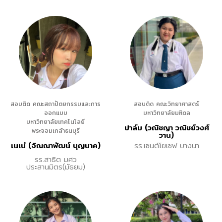
สอบติด คณะสถาปัตยกรรมและการ
สอบติด คณะวิทยาศาสตร์
ออกแบบ
มหาวิทยาลัยมหิดล
มหาวิทยาลัยเทคโนโลยี
ปาล์ม (วณิชญา วณิชย์วงศ์
พระจอมเกล้าธนบุรี
วาน)
เนเน่ (จิณณาพัฒน์ บุญนาค)
รร.เซนต์โยเซฟ บางนา
รร.สาธิต มศว
ประสานมิตร(มัธยม)