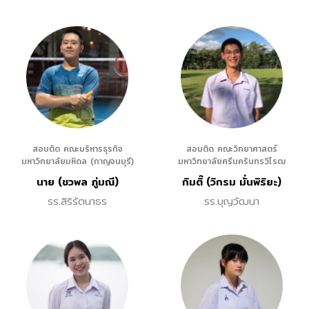
สอบติด คณะบริหารธุรกิจ
สอบติด คณะวิทยาศาสตร์
มหาวิทยาลัยมหิดล (กาญจนบุรี)
มหาวิทยาลัยศรีนครินทรวิโรฒ
นาย (ชวพล ภู่มณี)
กิมติ๊ (วิกรม มั่นพิริยะ)
รร.สิริรัตนาธร
รร.บุญวัฒนา