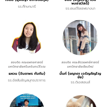
พงษ์สวัสดิ์)
รร.ศึกษานารี
รร.เซนต์โยเซฟบางนา
สอบติด คณะแพทยศาสตร์
สอบติด คณะสัตวแพทย์ศาสตร์
มหาวิทยาลัยศรีนครินทรวิโรฒ
มหาวิทยาลัยเชียงใหม่
แหวน (จินดาพร ทับทิม)
มิ้นท์ (ชญาดา เจริญภิญโญ
ชัย)
รร.อัสสัมชัญสมุทรปราการ
รร.ดิเอสเซนส์