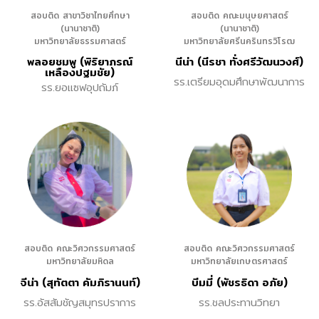
สอบติด สาขาวิชาไทยศึกษา
สอบติด คณะมนุษยศาสตร์
(นานาชาติ)
(นานาชาติ)
มหาวิทยาลัยธรรมศาสตร์
มหาวิทยาลัยศรีนครินทรวิโรฒ
พลอยชมพู (พิริยาภรณ์
นีน่า (นีรชา ทั่งศรีวัฒนวงศ์)
เหลืองปฐมชัย)
รร.เตรียมอุดมศึกษาพัฒนาการ
รร.ยอแซฟอุปถัมภ์
สอบติด คณะวิศวกรรมศาสตร์
สอบติด คณะวิศวกรรมศาสตร์
มหาวิทยาลัยมหิดล
มหาวิทยาลัยเกษตรศาสตร์
จีน่า (สุทัตตา คัมภิรานนท์)
บีมมี่ (พัชรธิดา อภัย)
รร.อัสสัมชัญสมุทรปราการ
รร.ชลประทานวิทยา