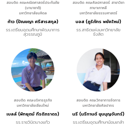
สอบติด คณะคณิตศาสตร์ประกันภัย
สอบติด คณะศิลปศาสตร์ สาขาวิชา
(นานาชาติ)
ภาษาเกาหลี
มหาวิทยาลัยมหิดล
มหาวิทยาลัยธรรมศาสตร์
ก้าว (ปัณชญา ศรีสารสกุล)
บอส (ภูริภัทร พยัคใหม่)
รร.เตรียมอุดมศึกษาพัฒนาการ
รร.สาธิตแห่งมหาวิทยาลัย
สุวรรณภูมิ
รังสิต
สอบติด คณะบริหารธุรกิจ
สอบติด คณะวิทยาการจัดการ
มหาวิทยาลัยเชียงใหม่
มหาวิทยาลัยศิลปากร
เบลล์ (พิทยุตม์ กีรติภราดร)
นรี (นรีกานต์ ขุนบุญจันทร์)
รร.ราชวินิตบางแก้ว
รร.เตรียมอุดมศึกษาน้อมเกล้า