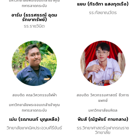
มหาวิทยาลัยพระจอมเกล้าเจ้าคุณ
แยม (กิรติกา แสงกุดเรือ)
ทหารลาดกระบัง
รร.กัลยาณวัตร
อาร์ม (ธรรศธรณ์ อุดม
รักษาทรัพย์)
รร.ราชวินิต
สอบติด คณะวิศวกรรมไฟฟ้า
สอบติด วิศวกรรมศาสตร์ ชีวการ
แพทย์
มหาวิทยาลัยพระจอมเกล้าเจ้าคุณ
ทหารลาดกระบัง
มหาวิทยาลัยมหิดล
เม่น (รฌานนท์ บุญเหลือ)
ฟีมส์ (ณัฐพัชร์ กาบกลาง)
วิทยาลัยเทคนิคประจวบคีรีขันธ์
รร.วิทยาศาสตร์จุฬาภรณราช
วิทยาลัย