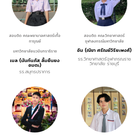
สอบติด คณะพยาบาลศาสตร์เกื้อ
สอบติด คณะวิทยาศาสตร์
การุณย์
จุฬาลงกรณ์มหาวิทยาลัย
อิม (ณิชา ศรัณย์วิริยะพงศ์)
มหาวิทยาลัยนวมินทราธิราช
รร.วิทยาศาสตร์จุฬาภรณราช
เบล (นันท์นภัส ลิ้มยืนยง
วิทยาลัย ราชบุรี
อมตะ)
รร.สมุทรปราการ