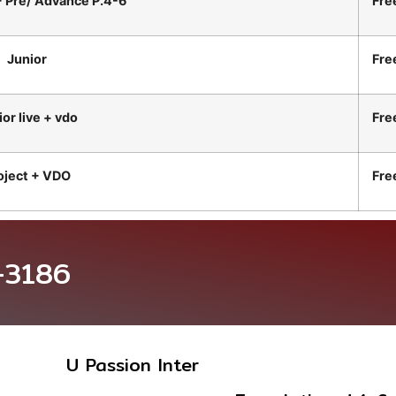
 + Pre/ Advance P.4-6
Fre
Junior
Fre
or live + vdo
Fre
oject + VDO
Fre
-3186
U Passion Inter