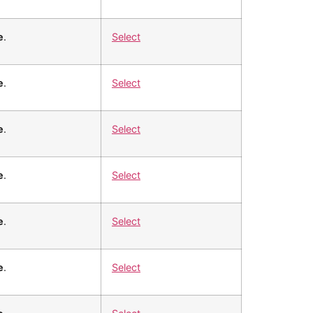
e
.
Select
e
.
Select
e
.
Select
e
.
Select
e
.
Select
e
.
Select