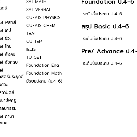
Foundation ป.4-6
l
SAT MATH
สตร์
SAT VERBAL
ระดับชั้นประถม ป.4-6
์
CU-ATS PHYSICS
l ฟิสิกส์
สรุป Basic ป.4-6
CU-ATS CHEM
l เคมี
TBAT
l ชีวะ
ระดับชั้นประถม ป.4-6
CU TEP
el ไทย
IELTS
Pre/ Advance ป.4
el สังคม
TU GET
el อังกฤษ
ระดับชั้นประถม ป.4-6
Foundation Eng
el
Foundation Math
าสตร์ประยุกต์
มัธยมปลาย (ม.4-6)
ิศวะ
ถาปัตย์
ิชาชีพครู
ศิลปกรรม
el ภาษา
ะเทศ