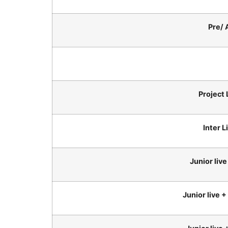
Pre/ 
Project 
Inter L
Junior liv
Junior live 