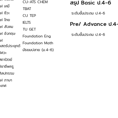
สรุป Basic ป.4-6
CU-ATS CHEM
l เคมี
TBAT
l ชีวะ
ระดับชั้นประถม ป.4-6
CU TEP
el ไทย
IELTS
Pre/ Advance ป.4
el สังคม
TU GET
el อังกฤษ
ระดับชั้นประถม ป.4-6
Foundation Eng
el
Foundation Math
าสตร์ประยุกต์
มัธยมปลาย (ม.4-6)
ิศวะ
ถาปัตย์
ิชาชีพครู
ศิลปกรรม
el ภาษา
ะเทศ