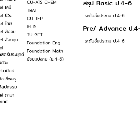
สรุป Basic ป.4-6
CU-ATS CHEM
l เคมี
TBAT
l ชีวะ
ระดับชั้นประถม ป.4-6
CU TEP
el ไทย
IELTS
Pre/ Advance ป.4
el สังคม
TU GET
el อังกฤษ
ระดับชั้นประถม ป.4-6
Foundation Eng
el
Foundation Math
าสตร์ประยุกต์
มัธยมปลาย (ม.4-6)
ิศวะ
ถาปัตย์
ิชาชีพครู
ศิลปกรรม
el ภาษา
ะเทศ