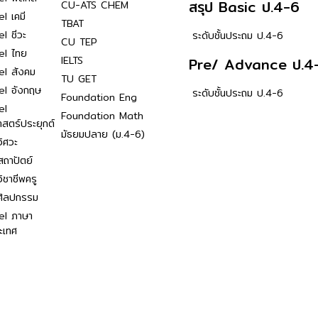
สรุป Basic ป.4-6
CU-ATS CHEM
l เคมี
TBAT
l ชีวะ
ระดับชั้นประถม ป.4-6
CU TEP
el ไทย
IELTS
Pre/ Advance ป.4
el สังคม
TU GET
el อังกฤษ
ระดับชั้นประถม ป.4-6
Foundation Eng
el
Foundation Math
าสตร์ประยุกต์
มัธยมปลาย (ม.4-6)
ิศวะ
ถาปัตย์
ิชาชีพครู
ศิลปกรรม
el ภาษา
ะเทศ