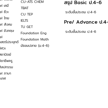
สรุป Basic ป.4-6
CU-ATS CHEM
l เคมี
TBAT
l ชีวะ
ระดับชั้นประถม ป.4-6
CU TEP
el ไทย
IELTS
Pre/ Advance ป.4
el สังคม
TU GET
el อังกฤษ
ระดับชั้นประถม ป.4-6
Foundation Eng
el
Foundation Math
าสตร์ประยุกต์
มัธยมปลาย (ม.4-6)
ิศวะ
ถาปัตย์
ิชาชีพครู
ศิลปกรรม
el ภาษา
ะเทศ