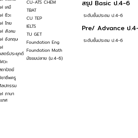
สรุป Basic ป.4-6
CU-ATS CHEM
l เคมี
TBAT
l ชีวะ
ระดับชั้นประถม ป.4-6
CU TEP
el ไทย
IELTS
Pre/ Advance ป.4
el สังคม
TU GET
el อังกฤษ
ระดับชั้นประถม ป.4-6
Foundation Eng
el
Foundation Math
าสตร์ประยุกต์
มัธยมปลาย (ม.4-6)
ิศวะ
ถาปัตย์
ิชาชีพครู
ศิลปกรรม
el ภาษา
ะเทศ