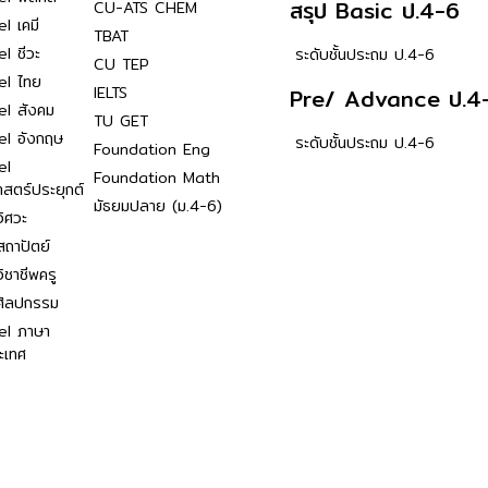
สรุป Basic ป.4-6
CU-ATS CHEM
l เคมี
TBAT
l ชีวะ
ระดับชั้นประถม ป.4-6
CU TEP
el ไทย
IELTS
Pre/ Advance ป.4
el สังคม
TU GET
el อังกฤษ
ระดับชั้นประถม ป.4-6
Foundation Eng
el
Foundation Math
าสตร์ประยุกต์
มัธยมปลาย (ม.4-6)
ิศวะ
ถาปัตย์
ิชาชีพครู
ศิลปกรรม
el ภาษา
ะเทศ