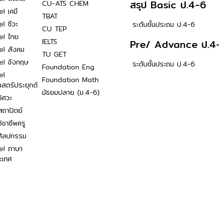
สรุป Basic ป.4-6
CU-ATS CHEM
l เคมี
TBAT
l ชีวะ
ระดับชั้นประถม ป.4-6
CU TEP
el ไทย
IELTS
Pre/ Advance ป.4
el สังคม
TU GET
el อังกฤษ
ระดับชั้นประถม ป.4-6
Foundation Eng
el
Foundation Math
าสตร์ประยุกต์
มัธยมปลาย (ม.4-6)
ิศวะ
ถาปัตย์
ิชาชีพครู
ศิลปกรรม
el ภาษา
ะเทศ