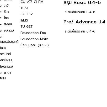
สรุป Basic ป.4-6
CU-ATS CHEM
l เคมี
TBAT
l ชีวะ
ระดับชั้นประถม ป.4-6
CU TEP
el ไทย
IELTS
Pre/ Advance ป.4
el สังคม
TU GET
el อังกฤษ
ระดับชั้นประถม ป.4-6
Foundation Eng
el
Foundation Math
าสตร์ประยุกต์
มัธยมปลาย (ม.4-6)
ิศวะ
ถาปัตย์
ิชาชีพครู
ศิลปกรรม
el ภาษา
ะเทศ