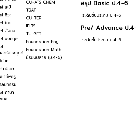
สรุป Basic ป.4-6
CU-ATS CHEM
l เคมี
TBAT
l ชีวะ
ระดับชั้นประถม ป.4-6
CU TEP
el ไทย
IELTS
Pre/ Advance ป.4
el สังคม
TU GET
el อังกฤษ
ระดับชั้นประถม ป.4-6
Foundation Eng
el
Foundation Math
าสตร์ประยุกต์
มัธยมปลาย (ม.4-6)
ิศวะ
ถาปัตย์
ิชาชีพครู
ศิลปกรรม
el ภาษา
ะเทศ