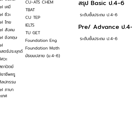
สรุป Basic ป.4-6
CU-ATS CHEM
l เคมี
TBAT
l ชีวะ
ระดับชั้นประถม ป.4-6
CU TEP
el ไทย
IELTS
Pre/ Advance ป.4
el สังคม
TU GET
el อังกฤษ
ระดับชั้นประถม ป.4-6
Foundation Eng
el
Foundation Math
าสตร์ประยุกต์
มัธยมปลาย (ม.4-6)
ิศวะ
ถาปัตย์
ิชาชีพครู
ศิลปกรรม
el ภาษา
ะเทศ