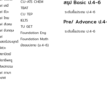
สรุป Basic ป.4-6
CU-ATS CHEM
l เคมี
TBAT
l ชีวะ
ระดับชั้นประถม ป.4-6
CU TEP
el ไทย
IELTS
Pre/ Advance ป.4
el สังคม
TU GET
el อังกฤษ
ระดับชั้นประถม ป.4-6
Foundation Eng
el
Foundation Math
าสตร์ประยุกต์
มัธยมปลาย (ม.4-6)
ิศวะ
ถาปัตย์
ิชาชีพครู
ศิลปกรรม
el ภาษา
ะเทศ