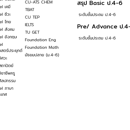
สรุป Basic ป.4-6
CU-ATS CHEM
l เคมี
TBAT
l ชีวะ
ระดับชั้นประถม ป.4-6
CU TEP
el ไทย
IELTS
Pre/ Advance ป.4
el สังคม
TU GET
el อังกฤษ
ระดับชั้นประถม ป.4-6
Foundation Eng
el
Foundation Math
าสตร์ประยุกต์
มัธยมปลาย (ม.4-6)
ิศวะ
ถาปัตย์
ิชาชีพครู
ศิลปกรรม
el ภาษา
ะเทศ