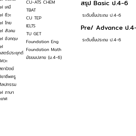
สรุป Basic ป.4-6
CU-ATS CHEM
l เคมี
TBAT
l ชีวะ
ระดับชั้นประถม ป.4-6
CU TEP
el ไทย
IELTS
Pre/ Advance ป.4
el สังคม
TU GET
el อังกฤษ
ระดับชั้นประถม ป.4-6
Foundation Eng
el
Foundation Math
าสตร์ประยุกต์
มัธยมปลาย (ม.4-6)
ิศวะ
ถาปัตย์
ิชาชีพครู
ศิลปกรรม
el ภาษา
ะเทศ