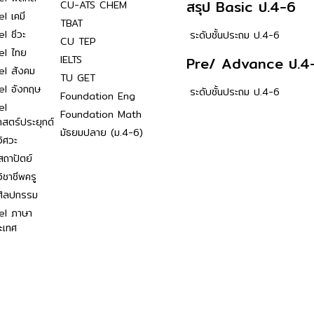
สรุป Basic ป.4-6
CU-ATS CHEM
l เคมี
TBAT
l ชีวะ
ระดับชั้นประถม ป.4-6
CU TEP
el ไทย
IELTS
Pre/ Advance ป.4
el สังคม
TU GET
el อังกฤษ
ระดับชั้นประถม ป.4-6
Foundation Eng
el
Foundation Math
าสตร์ประยุกต์
มัธยมปลาย (ม.4-6)
ิศวะ
ถาปัตย์
ิชาชีพครู
ศิลปกรรม
el ภาษา
ะเทศ