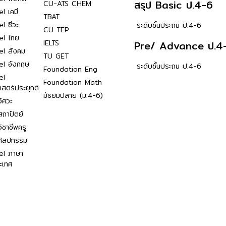
สรุป Basic ป.4-6
CU-ATS CHEM
l เคมี
TBAT
l ชีวะ
ระดับชั้นประถม ป.4-6
CU TEP
el ไทย
IELTS
Pre/ Advance ป.4
el สังคม
TU GET
el อังกฤษ
ระดับชั้นประถม ป.4-6
Foundation Eng
el
Foundation Math
าสตร์ประยุกต์
มัธยมปลาย (ม.4-6)
ิศวะ
ถาปัตย์
ิชาชีพครู
ศิลปกรรม
el ภาษา
ะเทศ