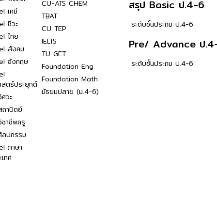
สรุป Basic ป.4-6
CU-ATS CHEM
l เคมี
TBAT
l ชีวะ
ระดับชั้นประถม ป.4-6
CU TEP
el ไทย
IELTS
Pre/ Advance ป.4
el สังคม
TU GET
el อังกฤษ
ระดับชั้นประถม ป.4-6
Foundation Eng
el
Foundation Math
าสตร์ประยุกต์
มัธยมปลาย (ม.4-6)
ิศวะ
ถาปัตย์
ิชาชีพครู
ศิลปกรรม
el ภาษา
ะเทศ