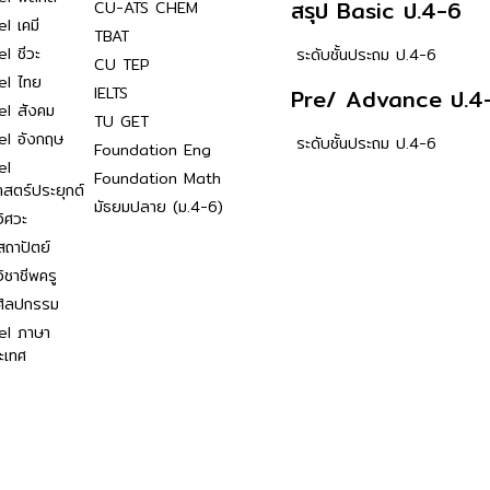
สรุป Basic ป.4-6
CU-ATS CHEM
l เคมี
TBAT
l ชีวะ
ระดับชั้นประถม ป.4-6
CU TEP
el ไทย
IELTS
Pre/ Advance ป.4
el สังคม
TU GET
el อังกฤษ
ระดับชั้นประถม ป.4-6
Foundation Eng
el
Foundation Math
าสตร์ประยุกต์
มัธยมปลาย (ม.4-6)
ิศวะ
ถาปัตย์
ิชาชีพครู
ศิลปกรรม
el ภาษา
ะเทศ