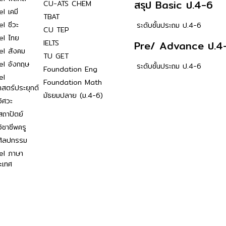
สรุป Basic ป.4-6
CU-ATS CHEM
l เคมี
TBAT
l ชีวะ
ระดับชั้นประถม ป.4-6
CU TEP
el ไทย
IELTS
Pre/ Advance ป.4
el สังคม
TU GET
el อังกฤษ
ระดับชั้นประถม ป.4-6
Foundation Eng
el
Foundation Math
าสตร์ประยุกต์
มัธยมปลาย (ม.4-6)
ิศวะ
ถาปัตย์
ิชาชีพครู
ศิลปกรรม
el ภาษา
ะเทศ