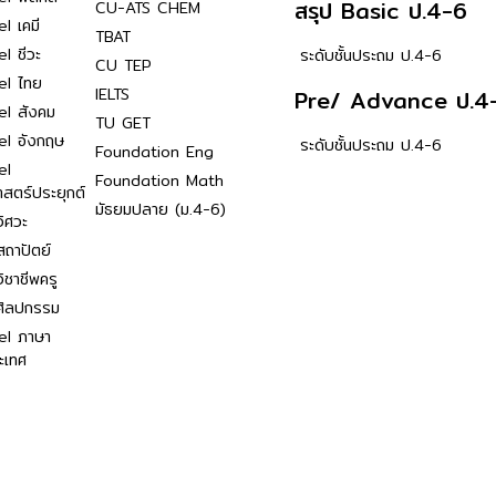
สรุป Basic ป.4-6
CU-ATS CHEM
l เคมี
TBAT
l ชีวะ
ระดับชั้นประถม ป.4-6
CU TEP
el ไทย
IELTS
Pre/ Advance ป.4
el สังคม
TU GET
el อังกฤษ
ระดับชั้นประถม ป.4-6
Foundation Eng
el
Foundation Math
าสตร์ประยุกต์
มัธยมปลาย (ม.4-6)
ิศวะ
ถาปัตย์
ิชาชีพครู
ศิลปกรรม
el ภาษา
ะเทศ