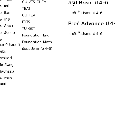
สรุป Basic ป.4-6
CU-ATS CHEM
l เคมี
TBAT
l ชีวะ
ระดับชั้นประถม ป.4-6
CU TEP
el ไทย
IELTS
Pre/ Advance ป.4
el สังคม
TU GET
el อังกฤษ
ระดับชั้นประถม ป.4-6
Foundation Eng
el
Foundation Math
าสตร์ประยุกต์
มัธยมปลาย (ม.4-6)
ิศวะ
ถาปัตย์
ิชาชีพครู
ศิลปกรรม
el ภาษา
ะเทศ