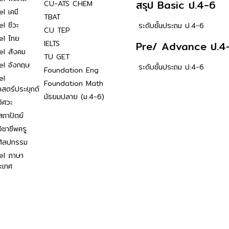
สรุป Basic ป.4-6
CU-ATS CHEM
l เคมี
TBAT
l ชีวะ
ระดับชั้นประถม ป.4-6
CU TEP
el ไทย
IELTS
Pre/ Advance ป.4
el สังคม
TU GET
el อังกฤษ
ระดับชั้นประถม ป.4-6
Foundation Eng
el
Foundation Math
าสตร์ประยุกต์
มัธยมปลาย (ม.4-6)
ิศวะ
ถาปัตย์
ิชาชีพครู
ศิลปกรรม
el ภาษา
ะเทศ