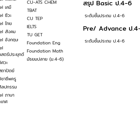
สรุป Basic ป.4-6
CU-ATS CHEM
l เคมี
TBAT
l ชีวะ
ระดับชั้นประถม ป.4-6
CU TEP
el ไทย
IELTS
Pre/ Advance ป.4
el สังคม
TU GET
el อังกฤษ
ระดับชั้นประถม ป.4-6
Foundation Eng
el
Foundation Math
าสตร์ประยุกต์
มัธยมปลาย (ม.4-6)
ิศวะ
ถาปัตย์
ิชาชีพครู
ศิลปกรรม
el ภาษา
ะเทศ