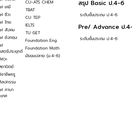
สรุป Basic ป.4-6
CU-ATS CHEM
l เคมี
TBAT
l ชีวะ
ระดับชั้นประถม ป.4-6
CU TEP
el ไทย
IELTS
Pre/ Advance ป.4
el สังคม
TU GET
el อังกฤษ
ระดับชั้นประถม ป.4-6
Foundation Eng
el
Foundation Math
าสตร์ประยุกต์
มัธยมปลาย (ม.4-6)
ิศวะ
ถาปัตย์
ิชาชีพครู
ศิลปกรรม
el ภาษา
ะเทศ