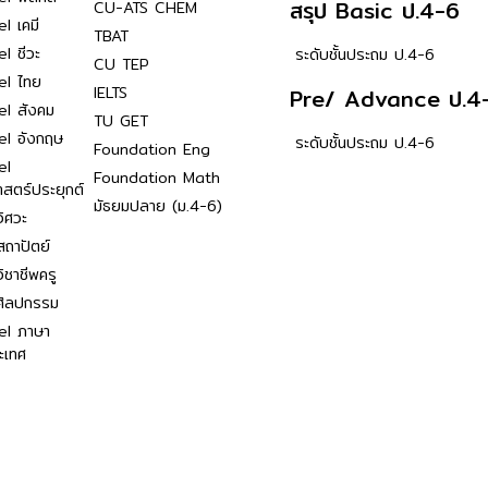
สรุป Basic ป.4-6
CU-ATS CHEM
l เคมี
TBAT
l ชีวะ
ระดับชั้นประถม ป.4-6
CU TEP
el ไทย
IELTS
Pre/ Advance ป.4
el สังคม
TU GET
el อังกฤษ
ระดับชั้นประถม ป.4-6
Foundation Eng
el
Foundation Math
าสตร์ประยุกต์
มัธยมปลาย (ม.4-6)
ิศวะ
ถาปัตย์
ิชาชีพครู
ศิลปกรรม
el ภาษา
ะเทศ