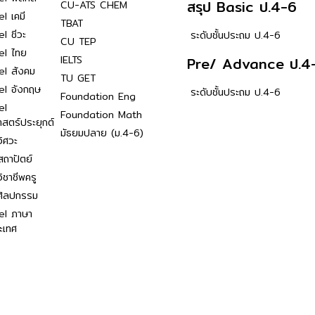
สรุป Basic ป.4-6
CU-ATS CHEM
l เคมี
TBAT
l ชีวะ
ระดับชั้นประถม ป.4-6
CU TEP
el ไทย
IELTS
Pre/ Advance ป.4
el สังคม
TU GET
el อังกฤษ
ระดับชั้นประถม ป.4-6
Foundation Eng
el
Foundation Math
าสตร์ประยุกต์
มัธยมปลาย (ม.4-6)
ิศวะ
ถาปัตย์
ิชาชีพครู
ศิลปกรรม
el ภาษา
ะเทศ