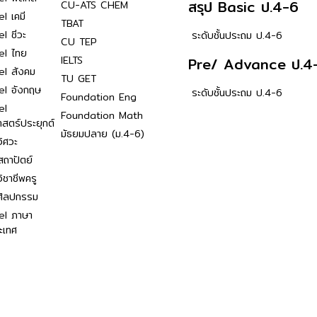
สรุป Basic ป.4-6
CU-ATS CHEM
l เคมี
TBAT
l ชีวะ
ระดับชั้นประถม ป.4-6
CU TEP
el ไทย
IELTS
Pre/ Advance ป.4
el สังคม
TU GET
el อังกฤษ
ระดับชั้นประถม ป.4-6
Foundation Eng
el
Foundation Math
าสตร์ประยุกต์
มัธยมปลาย (ม.4-6)
ิศวะ
ถาปัตย์
ิชาชีพครู
ศิลปกรรม
el ภาษา
ะเทศ