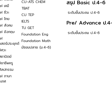
สรุป Basic ป.4-6
CU-ATS CHEM
l เคมี
TBAT
l ชีวะ
ระดับชั้นประถม ป.4-6
CU TEP
el ไทย
IELTS
Pre/ Advance ป.4
el สังคม
TU GET
el อังกฤษ
ระดับชั้นประถม ป.4-6
Foundation Eng
el
Foundation Math
าสตร์ประยุกต์
มัธยมปลาย (ม.4-6)
ิศวะ
ถาปัตย์
ิชาชีพครู
ศิลปกรรม
el ภาษา
ะเทศ