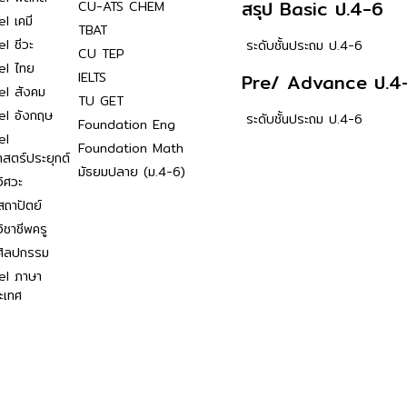
สรุป Basic ป.4-6
CU-ATS CHEM
l เคมี
TBAT
l ชีวะ
ระดับชั้นประถม ป.4-6
CU TEP
el ไทย
IELTS
Pre/ Advance ป.4
el สังคม
TU GET
el อังกฤษ
ระดับชั้นประถม ป.4-6
Foundation Eng
el
Foundation Math
าสตร์ประยุกต์
มัธยมปลาย (ม.4-6)
ิศวะ
ถาปัตย์
ิชาชีพครู
ศิลปกรรม
el ภาษา
ะเทศ