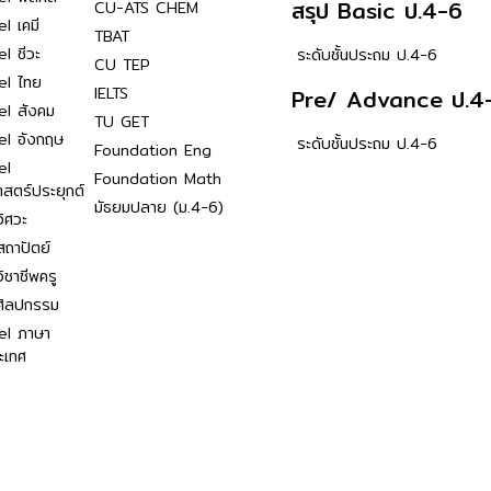
สรุป Basic ป.4-6
CU-ATS CHEM
l เคมี
TBAT
l ชีวะ
ระดับชั้นประถม ป.4-6
CU TEP
el ไทย
IELTS
Pre/ Advance ป.4
el สังคม
TU GET
el อังกฤษ
ระดับชั้นประถม ป.4-6
Foundation Eng
el
Foundation Math
าสตร์ประยุกต์
มัธยมปลาย (ม.4-6)
ิศวะ
ถาปัตย์
ิชาชีพครู
ศิลปกรรม
el ภาษา
ะเทศ