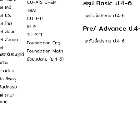
สรุป Basic ป.4-6
CU-ATS CHEM
l เคมี
TBAT
l ชีวะ
ระดับชั้นประถม ป.4-6
CU TEP
el ไทย
IELTS
Pre/ Advance ป.4
el สังคม
TU GET
el อังกฤษ
ระดับชั้นประถม ป.4-6
Foundation Eng
el
Foundation Math
าสตร์ประยุกต์
มัธยมปลาย (ม.4-6)
ิศวะ
ถาปัตย์
ิชาชีพครู
ศิลปกรรม
el ภาษา
ะเทศ