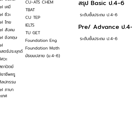
สรุป Basic ป.4-6
CU-ATS CHEM
l เคมี
TBAT
l ชีวะ
ระดับชั้นประถม ป.4-6
CU TEP
el ไทย
IELTS
Pre/ Advance ป.4
el สังคม
TU GET
el อังกฤษ
ระดับชั้นประถม ป.4-6
Foundation Eng
el
Foundation Math
าสตร์ประยุกต์
มัธยมปลาย (ม.4-6)
ิศวะ
ถาปัตย์
ิชาชีพครู
ศิลปกรรม
el ภาษา
ะเทศ