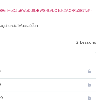
s/16rBRmMeD3aEWb6d9xBWG4tVbO1dk2A0/RbSBtTzP-
อยู่ด้านหลังโฟลเดอร์นั้นๆ
2 Lessons
9
9
69