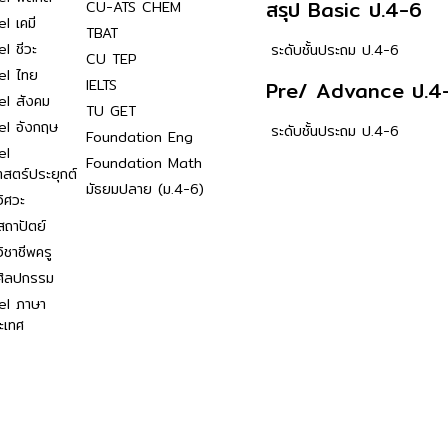
สรุป Basic ป.4-6
CU-ATS CHEM
l เคมี
TBAT
l ชีวะ
ระดับชั้นประถม ป.4-6
CU TEP
el ไทย
IELTS
Pre/ Advance ป.4
el สังคม
TU GET
el อังกฤษ
ระดับชั้นประถม ป.4-6
Foundation Eng
el
Foundation Math
าสตร์ประยุกต์
มัธยมปลาย (ม.4-6)
ิศวะ
ถาปัตย์
ิชาชีพครู
ศิลปกรรม
el ภาษา
ะเทศ