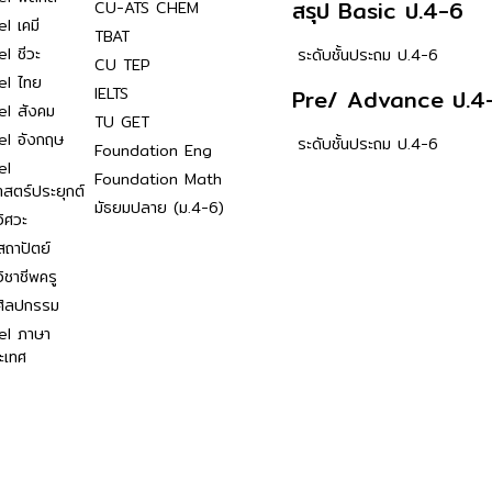
สรุป Basic ป.4-6
CU-ATS CHEM
l เคมี
TBAT
l ชีวะ
ระดับชั้นประถม ป.4-6
CU TEP
el ไทย
IELTS
Pre/ Advance ป.4
el สังคม
TU GET
el อังกฤษ
ระดับชั้นประถม ป.4-6
Foundation Eng
el
Foundation Math
าสตร์ประยุกต์
มัธยมปลาย (ม.4-6)
ิศวะ
ถาปัตย์
ิชาชีพครู
ศิลปกรรม
el ภาษา
ะเทศ