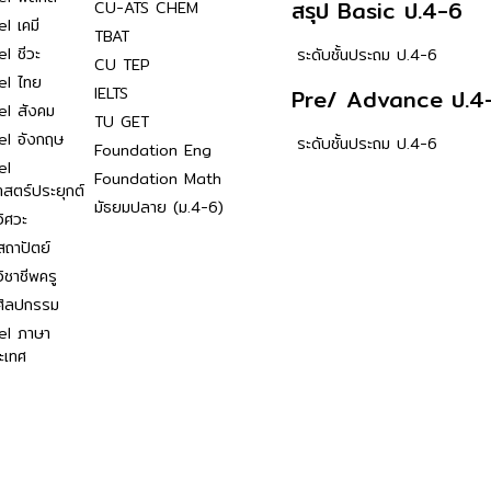
สรุป Basic ป.4-6
CU-ATS CHEM
l เคมี
TBAT
l ชีวะ
ระดับชั้นประถม ป.4-6
CU TEP
el ไทย
IELTS
Pre/ Advance ป.4
el สังคม
TU GET
el อังกฤษ
ระดับชั้นประถม ป.4-6
Foundation Eng
el
Foundation Math
าสตร์ประยุกต์
มัธยมปลาย (ม.4-6)
ิศวะ
ถาปัตย์
ิชาชีพครู
ศิลปกรรม
el ภาษา
ะเทศ