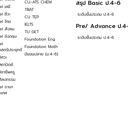
สรุป Basic ป.4-6
CU-ATS CHEM
l เคมี
TBAT
l ชีวะ
ระดับชั้นประถม ป.4-6
CU TEP
el ไทย
IELTS
Pre/ Advance ป.4
el สังคม
TU GET
el อังกฤษ
ระดับชั้นประถม ป.4-6
Foundation Eng
el
Foundation Math
าสตร์ประยุกต์
มัธยมปลาย (ม.4-6)
ิศวะ
ถาปัตย์
ิชาชีพครู
ศิลปกรรม
el ภาษา
ะเทศ