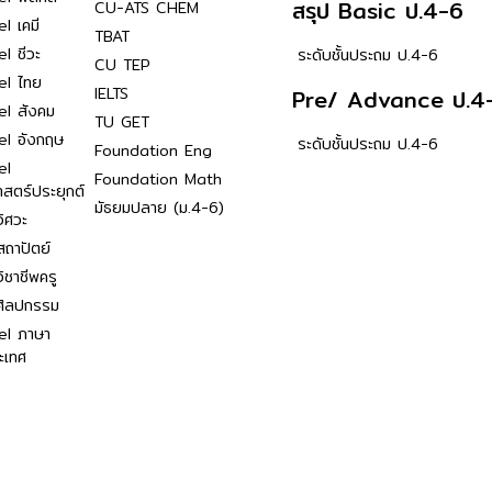
สรุป Basic ป.4-6
CU-ATS CHEM
l เคมี
TBAT
l ชีวะ
ระดับชั้นประถม ป.4-6
CU TEP
el ไทย
IELTS
Pre/ Advance ป.4
el สังคม
TU GET
el อังกฤษ
ระดับชั้นประถม ป.4-6
Foundation Eng
el
Foundation Math
าสตร์ประยุกต์
มัธยมปลาย (ม.4-6)
ิศวะ
ถาปัตย์
ิชาชีพครู
ศิลปกรรม
el ภาษา
ะเทศ