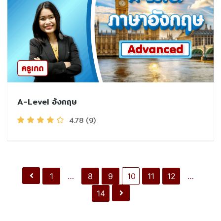
A-Level อังกฤษ
4.78
(9)
1
…
8
9
10
11
12
…
14