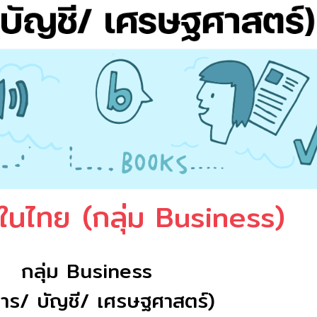
์ในไทย (กลุ่ม Business)
กลุ่ม Business
หาร/ บัญชี/ เศรษฐศาสตร์)