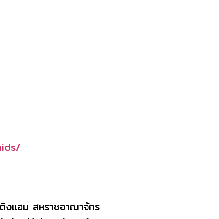
mids/
ตติงแฮม สหราชอาณาจักร