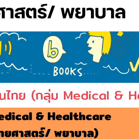
์ในไทย (กลุ่ม Medical & 
edical & Healthcare
ทยศาสตร์/ พยาบาล)