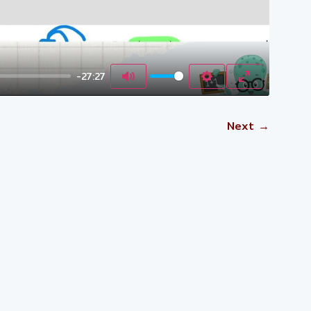
-27:27
Mute
Settings
Enter fulls
Next →